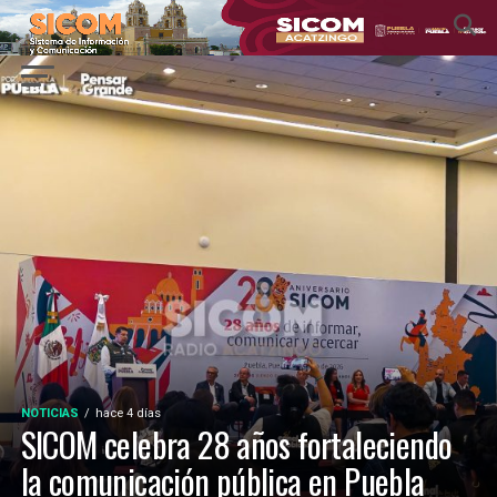
NOTICIAS
hace 4 días
SICOM celebra 28 años fortaleciendo
la comunicación pública en Puebla