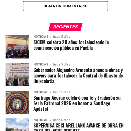
TEMAS RELACIONADOS
NOTICIAS
DEJAR UN COMENTARIO
SIGUE CON
¡San José Chiapa se convierte en la Capital de la
Tecnología y la Sostenibilidad!
RECIENTES
NO TE PIERDAS
NOTICIAS
hace 5 días
Concurso de la Torta de Chalupa en la Feria Patronal de
SICOM celebra 28 años fortaleciendo la
Tecamachalco 2025: Un Éxito Rotundo
comunicación pública en Puebla
NOTICIAS
hace 5 días
Gobernador Alejandro Armenta anuncia obras y
apoyos para fortalecer la Central de Abasto de
Huixcolotla
NOTICIAS
hace 5 días
Santiago Acozac celebró con fe y tradición su
Feria Patronal 2026 en honor a Santiago
Apóstol
NOTICIAS
hace 5 días
SUPERVISA CECI ARELLANO AVANCE DE OBRA EN
CASA DEL ABUE ORIENTE