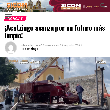
NOTICIAS
¡Acatzingo avanza por un futuro más
limpio!
Publicado
hace 12 meses
en
22 agosto, 2025
Por
acatzingo