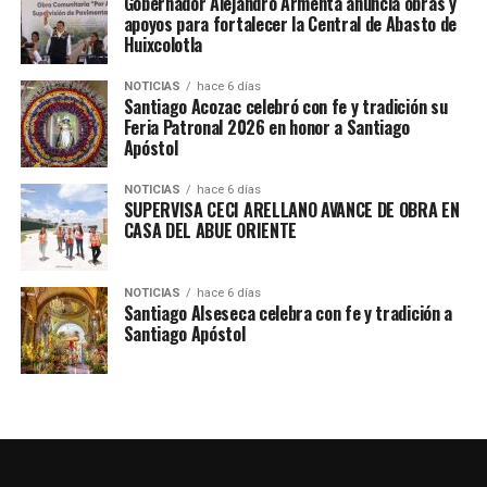
Gobernador Alejandro Armenta anuncia obras y
apoyos para fortalecer la Central de Abasto de
Huixcolotla
TEMAS RELACIONADOS
SICOMACATZINGO
NOTICIAS
hace 6 días
Santiago Acozac celebró con fe y tradición su
SIGUE CON
Feria Patronal 2026 en honor a Santiago
Estás son las grandes obras de transformación para
Apóstol
ACATZINGO
NOTICIAS
hace 6 días
NO TE PIERDAS
SUPERVISA CECI ARELLANO AVANCE DE OBRA EN
Así amaneció el campo este 16 de enero de 2026
CASA DEL ABUE ORIENTE
NOTICIAS
hace 6 días
Santiago Alseseca celebra con fe y tradición a
Santiago Apóstol