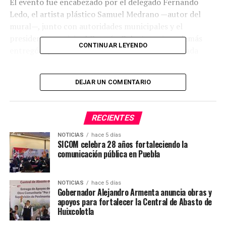
El evento fue encabezado por el delegado Fernando
Ledo, el artista plástico Samuel Medrano —autor del
mural—, junto con autoridades municipales y el
presidente municipal Germán Coleote, quien además
CONTINUAR LEYENDO
entregó diplomas en reconocimiento a la destacada
obra y a la participación artística que promueve el
talento local.
DEJAR UN COMENTARIO
Este mural busca fomentar el espíritu deportivo, la
disciplina y el orgullo comunitario, reflejando el
RECIENTES
compromiso de Acatzingo con la transformación social
a través del arte.
NOTICIAS
hace 5 días
SICOM celebra 28 años fortaleciendo la
comunicación pública en Puebla
TEMAS RELACIONADOS
DEPORTES
NOTICIAS
hace 5 días
SIGUE CON
Gobernador Alejandro Armenta anuncia obras y
Gobierno de Puebla brinda atención inmediata a familias
apoyos para fortalecer la Central de Abasto de
de Sierra Norte
Huixcolotla
NO TE PIERDAS