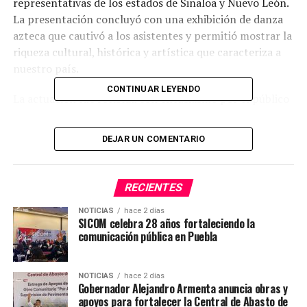
representativas de los estados de Sinaloa y Nuevo León.
La presentación concluyó con una exhibición de danza
azteca que cautivó a los asistentes y permitió mostrar la
riqueza cultural, histórica y artística que caracteriza a
nuestro país.
CONTINUAR LEYENDO
La actuación fue recibida con entusiasmo por el público
presente, reconociendo el talento, la disciplina y el
compromiso de las y los bailarines, quienes
DEJAR UN COMENTARIO
representaron con orgullo a Cuapiaxtla de Madero en
un escenario de gran relevancia cultural.
RECIENTES
NOTICIAS
hace 2 días
SICOM celebra 28 años fortaleciendo la
comunicación pública en Puebla
NOTICIAS
hace 2 días
Gobernador Alejandro Armenta anuncia obras y
apoyos para fortalecer la Central de Abasto de