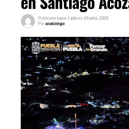
en Santiago Acoz
Publicado
hace 1 año
en
29 julio, 2025
Por
acatzingo