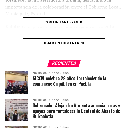
importancia de la colaboración entre el Gobierno Local,
Municipal y Estatal.
CONTINUAR LEYENDO
Enfatizó que para el Gobernador Alejandro Armenta;
“En la vida hay que ser acomedidos y agradecidos y
útiles” por lo que invitó a participar en los programas de
DEJAR UN COMENTARIO
Faenas Comunitarias, el Tequio y la ampliación de metas
para la mejora y el desarrollo de la comunidad.
RECIENTES
¡Un paso más hacia el desarrollo de la comunidad!
NOTICIAS
hace 3 días
SICOM celebra 28 años fortaleciendo la
#SICOMAcatzingo
#NoticiasDelTerritorio
comunicación pública en Puebla
NOTICIAS
hace 3 días
Gobernador Alejandro Armenta anuncia obras y
apoyos para fortalecer la Central de Abasto de
Huixcolotla
NOTICIAS
hace 3 días