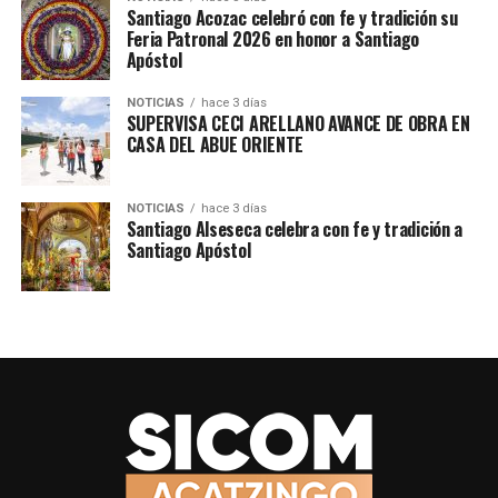
Santiago Acozac celebró con fe y tradición su
Feria Patronal 2026 en honor a Santiago
Apóstol
NOTICIAS
hace 3 días
SUPERVISA CECI ARELLANO AVANCE DE OBRA EN
CASA DEL ABUE ORIENTE
TEMAS RELACIONADOS
CUAPIAXTLA
SICOMACATZINGO
SIGUE CON
Más verde para una movilidad sustentable en Puebla
NOTICIAS
hace 3 días
Santiago Alseseca celebra con fe y tradición a
Santiago Apóstol
NO TE PIERDAS
Concluye este viernes 27 de febrero el horario de
invierno en escuelas: SEP