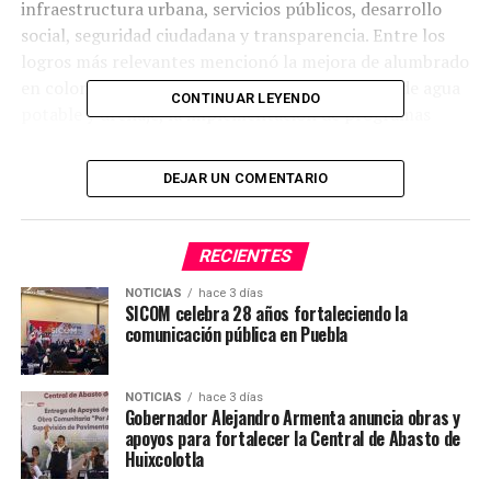
infraestructura urbana, servicios públicos, desarrollo
social, seguridad ciudadana y transparencia. Entre los
logros más relevantes mencionó la mejora de alumbrado
en colonias marginadas, rehabilitación de redes de agua
CONTINUAR LEYENDO
potable y drenaje, la implementación de programas
sociales para apoyar a las familias vulnerables, y
acciones coordinadas para fortalecer la seguridad
DEJAR UN COMENTARIO
pública en el municipio.
RECIENTES
TEMAS RELACIONADOS
INFORME
NOTICIAS
hace 3 días
SICOM celebra 28 años fortaleciendo la
SIGUE CON
¡La vida y la muerte se encuentran en un campo de
comunicación pública en Puebla
cempasúchil!
NO TE PIERDAS
NOTICIAS
hace 3 días
Apoyo continuo del Gobierno del Estado a Huauchinango
Gobernador Alejandro Armenta anuncia obras y
y Venustiano Carranza
apoyos para fortalecer la Central de Abasto de
Huixcolotla