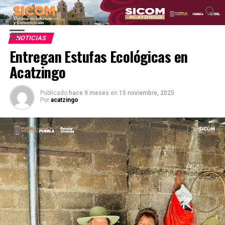
NOTICIAS
Entregan Estufas Ecológicas en
Acatzingo
Publicado
hace 9 meses
en
15 noviembre, 2025
Por
acatzingo