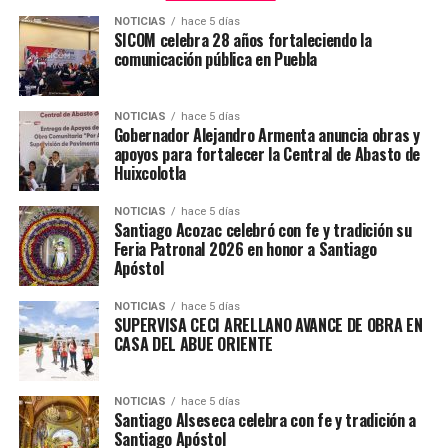
NOTICIAS
hace 5 días
SICOM celebra 28 años fortaleciendo la
comunicación pública en Puebla
NOTICIAS
hace 5 días
Gobernador Alejandro Armenta anuncia obras y
apoyos para fortalecer la Central de Abasto de
Huixcolotla
NOTICIAS
hace 5 días
Santiago Acozac celebró con fe y tradición su
Feria Patronal 2026 en honor a Santiago
Apóstol
NOTICIAS
hace 5 días
SUPERVISA CECI ARELLANO AVANCE DE OBRA EN
CASA DEL ABUE ORIENTE
NOTICIAS
hace 5 días
#SICOMAcatzingo
#SICOMRegionales
#Bienestar
#PorAmor
Santiago Alseseca celebra con fe y tradición a
Santiago Apóstol