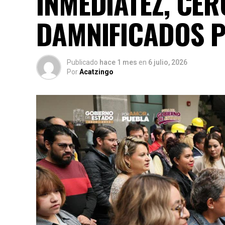
INMEDIATEZ, CER
DAMNIFICADOS P
Publicado
hace 1 mes
en
6 julio, 2026
Por
Acatzingo