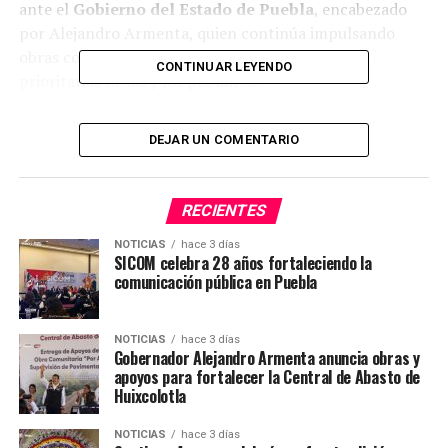
ante el
Gobierno del Estado de Puebla
, encabezado
por Alejandro Armenta, quien continúa impulsando
obras comunitarias que atienden las necesidades
CONTINUAR LEYENDO
prioritarias de las y los poblanos.
En el evento participaron autoridades municipales,
DEJAR UN COMENTARIO
representantes del Gobierno Estatal y habitantes
beneficiados, quienes reconocieron la importancia de
este proyecto para mejorar la calidad de vida de las
RECIENTES
familias de Cuapiaxtla de Madero.
NOTICIAS
hace 3 días
SICOM celebra 28 años fortaleciendo la
Obras que transforman comunidades y llevan bienestar
comunicación pública en Puebla
a donde más se necesita.
#PorAmorAPuebla #ObraComunitaria
NOTICIAS
hace 3 días
#CuapiaxtlaDeMadero #AlejandroArmenta
Gobernador Alejandro Armenta anuncia obras y
apoyos para fortalecer la Central de Abasto de
#AguaPotable
Huixcolotla
NOTICIAS
hace 3 días