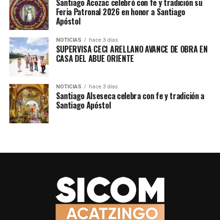
Santiago Acozac celebró con fe y tradición su
TEMAS RELACIONADOS
ACATZINGO
CUAPIAXTLA
Feria Patronal 2026 en honor a Santiago
SICOMACATZINGO
Apóstol
SIGUE CON
Se realizó la Caravana de Apertura de la 22ª Feria
NOTICIAS
hace 3 días
Agroartesanal de la Pitaya y Pitahaya
SUPERVISA CECI ARELLANO AVANCE DE OBRA EN
CASA DEL ABUE ORIENTE
NO TE PIERDAS
Inició Obra Comunitaria en camino sacacosechas de Los
Paredones
NOTICIAS
hace 3 días
Santiago Alseseca celebra con fe y tradición a
Santiago Apóstol