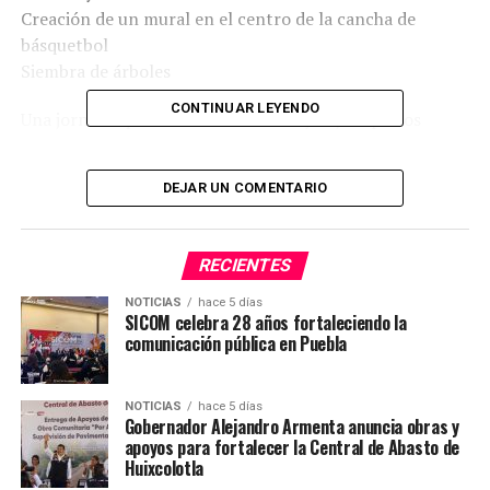
Creación de un mural en el centro de la cancha de
básquetbol
Siembra de árboles
CONTINUAR LEYENDO
Una jornada que fortaleció la unión y dejó espacios
renovados para la comunidad escolar.
DEJAR UN COMENTARIO
#PorAmorAPuebla
#SICOMAcatzingo
#DelegadosEnTerritorio
#PensarEnGrande
RECIENTES
NOTICIAS
hace 5 días
SICOM celebra 28 años fortaleciendo la
comunicación pública en Puebla
NOTICIAS
hace 5 días
Gobernador Alejandro Armenta anuncia obras y
apoyos para fortalecer la Central de Abasto de
Huixcolotla