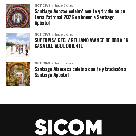
NOTICIAS
hace 5 días
Santiago Acozac celebró con fe y tradición su
Feria Patronal 2026 en honor a Santiago
Apóstol
NOTICIAS
hace 5 días
SUPERVISA CECI ARELLANO AVANCE DE OBRA EN
CASA DEL ABUE ORIENTE
TEMAS RELACIONADOS
SIGUE CON
Fe que camina y tradición que une en Tepeyahualco de
NOTICIAS
hace 5 días
Cuauhtémoc
Santiago Alseseca celebra con fe y tradición a
Santiago Apóstol
NO TE PIERDAS
Leones en Cuapiaxtla