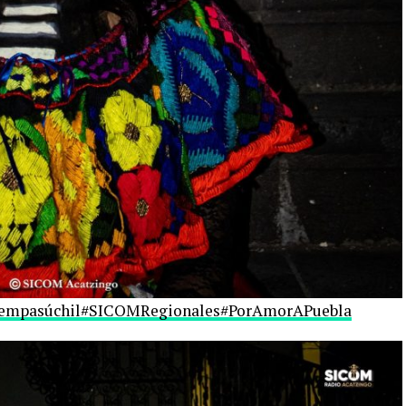
empasúchil
#SICOMRegionales
#PorAmorAPuebla