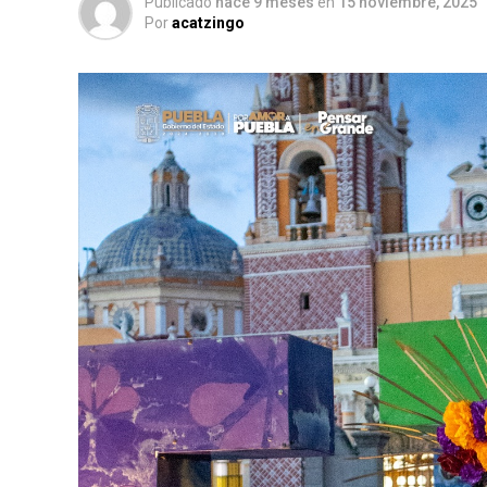
Publicado
hace 9 meses
en
15 noviembre, 2025
Por
acatzingo