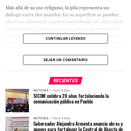
Más allá de su uso religioso, la pila representa un
diálogo entre dos mundos. En su superficie se pueden
observar relieves de ángeles sosteniendo un cáliz con la
hostia, símbolo de la Eucaristía, junto con elementos
ornamentales inspirados en la tradición prehispánica:
CONTINUAR LEYENDO
flores, aves y guirnaldas que adornan su cuerpo con una
estética indocristiana.
DEJAR UN COMENTARIO
La pila está coronada por el escudo histórico de
Acatzingo, que incluye una línea ondulante que
representa el río Tetzahuapán, carrizos que hacen
RECIENTES
alusión al nombre náhuatl Acatzinco (“lugar de carrizos
pequeños”) y un corazón atravesado por espinas y
NOTICIAS
hace 4 días
SICOM celebra 28 años fortaleciendo la
garras de águila, símbolo del sufrimiento, la fuerza y la
comunicación pública en Puebla
identidad profunda del pueblo.
Ubicada dentro del Ex Convento Franciscano de San
NOTICIAS
hace 4 días
Gobernador Alejandro Armenta anuncia obras y
Juan Evangelista, uno de los primeros centros de
apoyos para fortalecer la Central de Abasto de