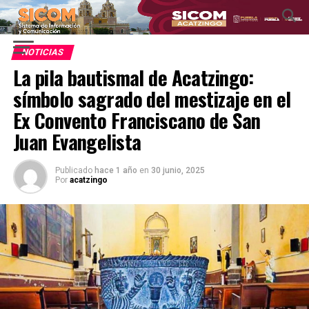
NOTICIAS
La pila bautismal de Acatzingo:
símbolo sagrado del mestizaje en el
Ex Convento Franciscano de San
Juan Evangelista
Publicado
hace 1 año
en
30 junio, 2025
Por
acatzingo