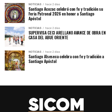
#PorAmorAPuebla
NOTICIAS
hace 2 días
Santiago Acozac celebró con fe y tradición su
Feria Patronal 2026 en honor a Santiago
Apóstol
TEMAS RELACIONADOS
SEGURIDAD
SICOMACATZINGO
NOTICIAS
hace 2 días
SIGUE CON
SUPERVISA CECI ARELLANO AVANCE DE OBRA EN
Celebran 45 años de historia y servicio educativo en la
CASA DEL ABUE ORIENTE
Telesecundaria Rodolfo Sánchez Taboada
NO TE PIERDAS
NOTICIAS
hace 2 días
Reconocen a 14 docentes de Acatzingo por su
Santiago Alseseca celebra con fe y tradición a
destacada trayectoria en la educación
Santiago Apóstol