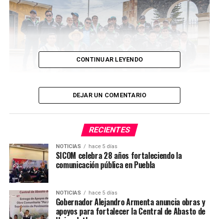
CONTINUAR LEYENDO
DEJAR UN COMENTARIO
RECIENTES
Comisión Organizadora / Fotografía: Luis Fernando
NOTICIAS
hace 5 días
SICOM celebra 28 años fortaleciendo la
Robles Ramos
comunicación pública en Puebla
La cartelera musical incluye a “Banda Carnaval”, “Grupo
Exterminador” y “Grupo Black Power”, tres
agrupaciones que han conquistado el corazón de los
NOTICIAS
hace 5 días
Gobernador Alejandro Armenta anuncia obras y
amantes de la música en México. Con su estilo único y
apoyos para fortalecer la Central de Abasto de
energía contagiosa.