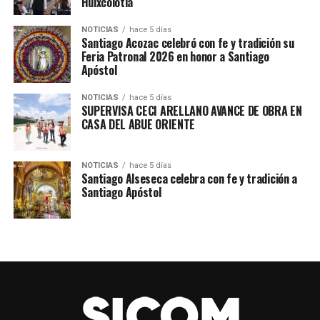
Huixcolotla
No te pierdas la oportunidad de disfrutar de una noche
NOTICIAS
hace 5 días
Santiago Acozac celebró con fe y tradición su
de diversión y música en vivo en la feria de Santiago
Feria Patronal 2026 en honor a Santiago
Acozac. ¡Marca en tu calendario el lunes 28 de julio y
Apóstol
prepárate para bailar toda la noche!
NOTICIAS
hace 5 días
#SICOMAcatzingo
#SICOMRadioAcatzingo
#SantiagoAcoza
SUPERVISA CECI ARELLANO AVANCE DE OBRA EN
CASA DEL ABUE ORIENTE
TEMAS RELACIONADOS
CULTURA
FERIA
NOTICIAS
hace 5 días
Santiago Alseseca celebra con fe y tradición a
SIGUE CON
Santiago Apóstol
Anuncio de la Feria Patronal 2025 de Tochtepec: ¡Una
Celebración Cultural y de Diversión!
NO TE PIERDAS
Carrera Nacional de la Salud: Promoviendo la Actividad
Física en Acatzingo y Los Reyes de Juárez