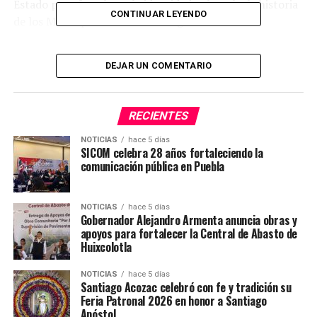
Estado para fortalecer la identidad cultural y la historia
CONTINUAR LEYENDO
de los Municipios de la Micro Región número 30.
La estación Rosendo Marquez se edificó sobre la línea de
DEJAR UN COMENTARIO
Puebla a Oaxaca en el Municipio de Cuapiaxtla de
Madero, construida por el antiguo Ferrocarril Mexicano
del Sur, por medio de la concesión número 82 señalada
RECIENTES
con fecha 21 de mayo de 1891.
NOTICIAS
hace 5 días
#SICOMAcatzingo
#CulturaVivaPuebla
SICOM celebra 28 años fortaleciendo la
comunicación pública en Puebla
#NoticiasDelTerritorio
NOTICIAS
hace 5 días
Gobernador Alejandro Armenta anuncia obras y
apoyos para fortalecer la Central de Abasto de
Huixcolotla
NOTICIAS
hace 5 días
Santiago Acozac celebró con fe y tradición su
Feria Patronal 2026 en honor a Santiago
Apóstol