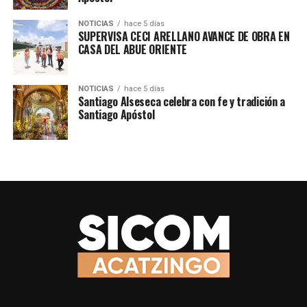
NOTICIAS
hace 5 días
SUPERVISA CECI ARELLANO AVANCE DE OBRA EN
CASA DEL ABUE ORIENTE
TEMAS RELACIONADOS
CUAPIAXTLA
CULTURA
NOTICIAS
hace 5 días
SICOMACATZINGO
Santiago Alseseca celebra con fe y tradición a
Santiago Apóstol
SIGUE CON
Telesecundaria de San Sebastián Villanueva obtiene
pase al regional
NO TE PIERDAS
Fe que camina y tradición que une en Tepeyahualco de
Cuauhtémoc