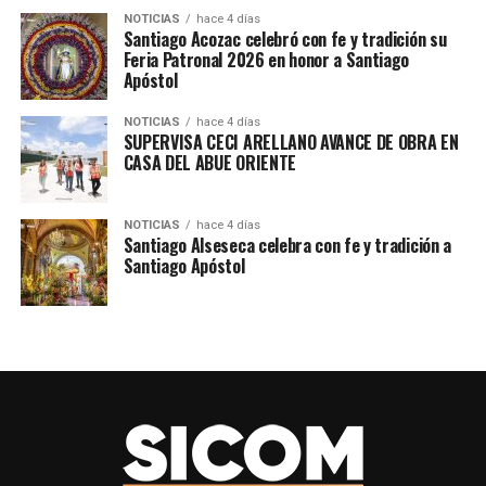
proyecto, así como su capacidad para comunicar ideas,
NOTICIAS
hace 4 días
Santiago Acozac celebró con fe y tradición su
resolver retos y trabajar de forma coordinada.
Feria Patronal 2026 en honor a Santiago
Apóstol
Con su participación, COBAEP Racing 19 reafirma el
talento de la juventud poblana y el impulso a la
NOTICIAS
hace 4 días
SUPERVISA CECI ARELLANO AVANCE DE OBRA EN
educación enfocada en la ciencia, la tecnología, la
CASA DEL ABUE ORIENTE
ingeniería y las matemáticas, inspirando a nuevas
generaciones a desarrollar proyectos de innovación.
NOTICIAS
hace 4 días
Santiago Alseseca celebra con fe y tradición a
#STEMRacing #COBAEPRacing19 #COBAEP19
Santiago Apóstol
#Acatzingo #PensarEnGrande #SICOMAcatzingo
TEMAS RELACIONADOS
ACATZINGO
EDUCACION
SICOMACATZINGO
SIGUE CON
Ranchería Hernández celebró con éxito su Feria
Patronal 2026 en honor a la Virgen del Refugio