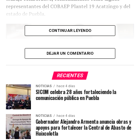
representantes del COBAEP Plantel 19 Acatzingo y del
estado de Puebla.
CONTINUAR LEYENDO
DEJAR UN COMENTARIO
RECIENTES
NOTICIAS
hace 4 días
SICOM celebra 28 años fortaleciendo la
comunicación pública en Puebla
NOTICIAS
hace 4 días
Gobernador Alejandro Armenta anuncia obras y
El Pit Display constituye una de las etapas más
apoyos para fortalecer la Central de Abasto de
importantes de la competencia, ya que permite a los
Huixcolotla
equipos mostrar de manera integral el desarrollo de su