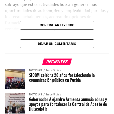
subrayó que estas actividades buscan generar más
oportunidades de autoempleo y empleabilidad para las y
los tecamachalquenses, acercando opciones de
formación técnica que fortalezcan el desarrollo
CONTINUAR LEYENDO
económico y social de la región.
#SICOMAcatzingo
#NoticiasDelTerritorio
DEJAR UN COMENTARIO
TEMAS RELACIONADOS
ICATEP
SICOMACATZINGO
RECIENTES
SIGUE CON
NOTICIAS
hace 5 días
UDEP AL 93%: GOBIERNO DE PUEBLA CONSTRUYE EL
SICOM celebra 28 años fortaleciendo la
FUTURO DEL DEPORTE
comunicación pública en Puebla
NO TE PIERDAS
Obra Comunitaria que dignifica espacios
NOTICIAS
hace 5 días
Gobernador Alejandro Armenta anuncia obras y
apoyos para fortalecer la Central de Abasto de
Huixcolotla