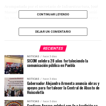
Acompañada por el secretario de Infraestructura, José
Manuel Contreras de los Santos, la secretaria recorrió
CONTINUAR LEYENDO
las instalaciones que incluyen gimnasio de box, alberca
semiolímpica con hidroterapia, multicancha certificada,
área de judo y aulas con enfoque en rendimiento mental,
DEJAR UN COMENTARIO
idiomas y prevención de lesiones.
El titular de Infraestructura resaltó que “esta obra no
RECIENTES
representa sólo concreto, aquí se impulsan sueños de
deportistas”. La UDEP tendrá capacidad para mil 500
NOTICIAS
hace 3 días
SICOM celebra 28 años fortaleciendo la
estudiantes en 61 mil 750 metros cuadrados y generará
comunicación pública en Puebla
700 empleos.
#SICOMAcatzingo
#DeporteConBienestar
NOTICIAS
hace 3 días
Gobernador Alejandro Armenta anuncia obras y
apoyos para fortalecer la Central de Abasto de
Huixcolotla
TEMAS RELACIONADOS
DEPORTE
SICOMACATZINGO
NOTICIAS
hace 3 días
SIGUE CON
Santiago Acozac celebró con fe y tradición su