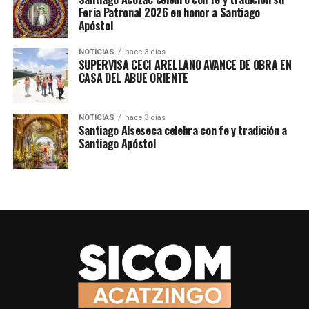
PADRES DE FAMILIA DE CARMEN SERDÁN PRIORIZAN
Feria Patronal 2026 en honor a Santiago
MANTENIMIENTO DE CANCHA DEPORTIVA CON PROGRAMA
Apóstol
“OBRA COMUNITARIA”
NOTICIAS
hace 3 días
NO TE PIERDAS
SUPERVISA CECI ARELLANO AVANCE DE OBRA EN
ICATEP TECAMACHALCO REALIZA 2º ICATFEST PARA
CASA DEL ABUE ORIENTE
IMPULSAR LA CAPACITACIÓN TÉCNICA
NOTICIAS
hace 3 días
Santiago Alseseca celebra con fe y tradición a
Santiago Apóstol