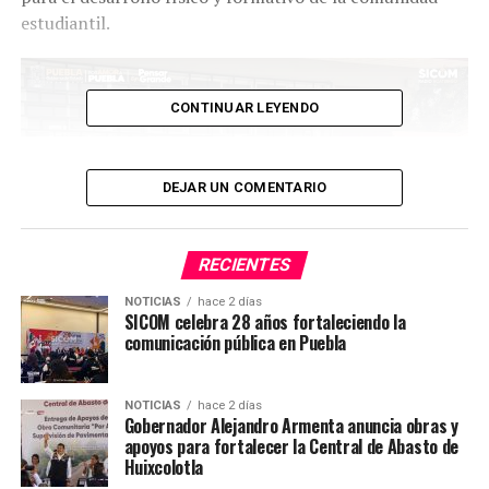
estudiantil.
CONTINUAR LEYENDO
DEJAR UN COMENTARIO
RECIENTES
NOTICIAS
hace 2 días
SICOM celebra 28 años fortaleciendo la
comunicación pública en Puebla
La apertura de este nuevo espacio deportivo representa
NOTICIAS
hace 2 días
Gobernador Alejandro Armenta anuncia obras y
un impulso al deporte escolar y a la formación integral
apoyos para fortalecer la Central de Abasto de
de niñas, niños y jóvenes de la institución.
Huixcolotla