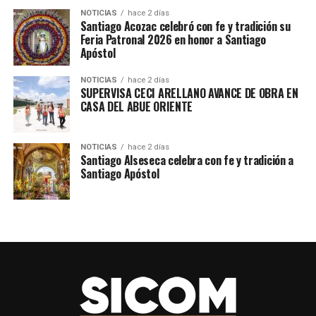
#SICOMAcatzingo #DeporteConBienestar
NOTICIAS
hace 2 días
Santiago Acozac celebró con fe y tradición su
#ActipanDeMorelos #EducacionConFuturo
Feria Patronal 2026 en honor a Santiago
#PorAmorAPuebla
Apóstol
NOTICIAS
hace 2 días
SUPERVISA CECI ARELLANO AVANCE DE OBRA EN
CASA DEL ABUE ORIENTE
NOTICIAS
hace 2 días
Santiago Alseseca celebra con fe y tradición a
Santiago Apóstol
TEMAS RELACIONADOS
DEPORTE
SICOMACATZINGO