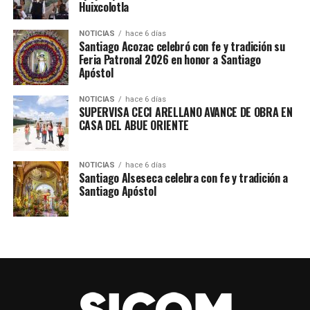
Huixcolotla
NOTICIAS
hace 6 días
Santiago Acozac celebró con fe y tradición su
Feria Patronal 2026 en honor a Santiago
Apóstol
NOTICIAS
hace 6 días
SUPERVISA CECI ARELLANO AVANCE DE OBRA EN
CASA DEL ABUE ORIENTE
NOTICIAS
hace 6 días
Santiago Alseseca celebra con fe y tradición a
Santiago Apóstol
TEMAS RELACIONADOS
SEGURIDAD
SICOMACATZINGO
SIGUE CON
Inauguran cancha de fútbol en la escuela José María
Morelos y Pavón en Actipan de Morelos
NO TE PIERDAS
Realizan carrera conmemorativa por el Día