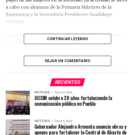
a cabo con alumnos de la Primaria Mártires de la
Enseñanza y la Secundaria Presidente Guadalupe
Victoria.
Con estas acciones, el Gobierno de Puebla que preside
CONTINUAR LEYENDO
Alejandro Armenta fortalece la construcción de
entornos más justos e igualitarios.
DEJAR UN COMENTARIO
Cabe mencionar que la (UDAIM) sigue trabajando para
empoderar a las mujeres y promover la igualdad de
género en el estado de Puebla, sumando así ya más de
RECIENTES
60 municipios adscritos a esta política pública del
Gobierno del Estado de Puebla.
NOTICIAS
hace 6 días
SICOM celebra 28 años fortaleciendo la
comunicación pública en Puebla
#SICOMAcatzingo #NoticiasDelTerritorio
#PensarEnGrande #PorAmorAPuebla
NOTICIAS
hace 6 días
Gobernador Alejandro Armenta anuncia obras y
apoyos para fortalecer la Central de Abasto de