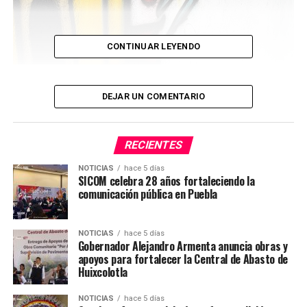
CONTINUAR LEYENDO
DEJAR UN COMENTARIO
RECIENTES
NOTICIAS
hace 5 días
SICOM celebra 28 años fortaleciendo la
comunicación pública en Puebla
La actividad también busca fomentar entre la
comunidad estudiantil y la sociedad la importancia del
NOTICIAS
hace 5 días
Gobernador Alejandro Armenta anuncia obras y
deporte como una herramienta para construir entornos
apoyos para fortalecer la Central de Abasto de
más sanos y participativos.
Huixcolotla
#SICOMAcatzingo #DelegadosEnTerritorio
NOTICIAS
hace 5 días