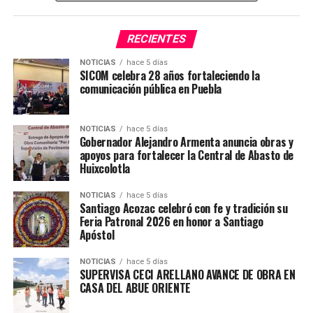
60 por ciento de formación práctica y 40 por ciento
teórica, enfoque que permite a los alumnos fortalecer
RECIENTES
sus habilidades profesionales desde su etapa de
formación.
NOTICIAS
hace 5 días
SICOM celebra 28 años fortaleciendo la
comunicación pública en Puebla
Durante la jornada también se exhibieron proyectos
desarrollados por distintas divisiones académicas, lo que
permitió a las y los jóvenes conocer ejemplos de
NOTICIAS
hace 5 días
Gobernador Alejandro Armenta anuncia obras y
innovación, tecnología y creatividad aplicados en el
apoyos para fortalecer la Central de Abasto de
ámbito universitario.
Huixcolotla
De acuerdo con la institución, estas actividades se
NOTICIAS
hace 5 días
Santiago Acozac celebró con fe y tradición su
realizan en sintonía con la visión educativa impulsada
Feria Patronal 2026 en honor a Santiago
por las autoridades estatales y federales, con el
Apóstol
propósito de impulsar vocaciones profesionales y
ampliar el acceso a la educación tecnológica para las y
NOTICIAS
hace 5 días
SUPERVISA CECI ARELLANO AVANCE DE OBRA EN
los jóvenes poblanos.
CASA DEL ABUE ORIENTE
#SICOMAcatzingo #EducaciónConFuturo